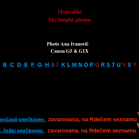
Moje slike
My funghi photos
Photo Ana Ivanovič   

Canon G5 & G1X

B
C
D
E
F
G
H
I
 J  
K
L
M
N
O
P
 Q 
R
S
T
U
 V 
X
 Y 
zavarovana, na Rdečem seznamu
vončasti smrčkovec, 
,  zavarovana, na Rdečem seznamu
, češki smrčkovec