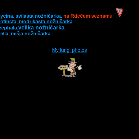
ycina, svilasta nožničarka, 
na Rdečem seznamu  
siotincta, modrikasta nožničarka
velika nožničarka
cephala,
nella, mišja nožničarka
My fungi photos