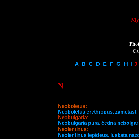
My 
Phot
Ca
A
B
C
D
E
F
G
H
I
 J 
N
Neoboletus:
Neoboletus erythropus, žametasti
Neobulgaria
Neobulgaria pura, čedna nebolgar
Neolentinus:
Neolentinus lepideus, luskata na