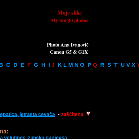
Moje slike
My funghi photos
Photo Ana Ivanovič   

Canon G5 & G1X 
B
C
D
E
  F  
G
H
I
 J  
K
L
M
N
O
P
 Q  
R
S
T 
U
V
X
 
- 
hepatica, jetrasta cevača
zaščitena
na:
a velutipes, zimska panjevka