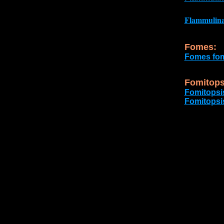
Flammulina 
Fomes:
Fomes fom
Fomitops
Fomitopsis
Fomitopsis