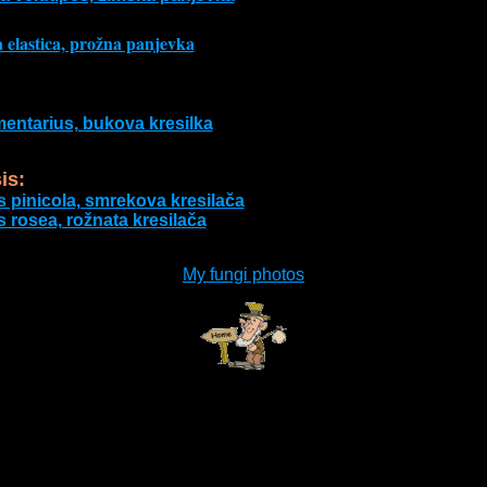
elastica, prožna panjevka
entarius, bukova kresilka
is:
 pinicola, smrekova kresilača
 rosea, rožnata kresilača
My fungi photos